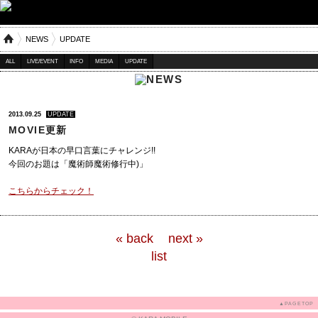
NEWS
UPDATE
ALL
LIVE/EVENT
INFO
MEDIA
UPDATE
2013.09.25
UPDATE
MOVIE更新
KARAが日本の早口言葉にチャレンジ!!
今回のお題は「魔術師魔術修行中)」
こちらからチェック！
« back
next »
list
▲PAGETOP