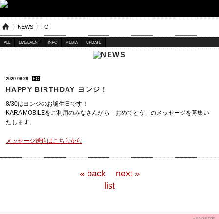
NEWS
FC
ALL
LIVE/EVENT
INFO
MEDIA
UPDATE
2020.08.29
FC
HAPPY BIRTHDAY ヨンジ！
8/30はヨンジのお誕生日です！
KARA MOBILEをご利用のみなさんから「おめでとう」のメッセージを募集い
たします。
メッセージ送信はこちらから
« back
next »
list
▲PAGETOP