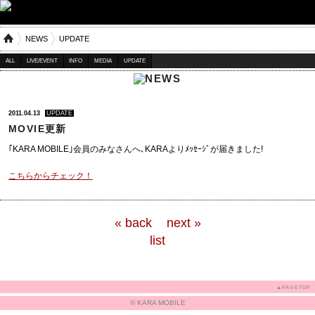
NEWS
UPDATE
ALL
LIVE/EVENT
INFO
MEDIA
UPDATE
2011.04.13
UPDATE
MOVIE更新
｢KARA MOBILE｣会員のみなさんへ､KARAよりﾒｯｾｰｼﾞが届きました!
こちらからチェック！
« back
next »
list
▲PAGETOP
© KARA MOBILE